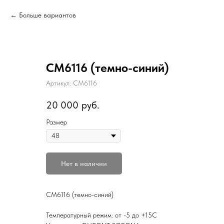
Больше вариантов
CM6116 (темно-синий)
Артикул:
CM6116
20 000
руб.
Размер
Нет в наличии
CM6116 (темно-синий)
Температурный режим: от -5 до +15С