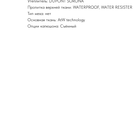
Утеплитель: DUPONT SORONA
Пропитка верхней ткани: WATERPROOF, WATER RESISTER
Тип меха: нет
Основная ткань: AtW technology
Опции капюшона: Съёмный