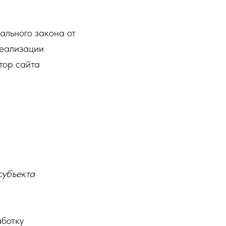
рального закона от
реализации
тор сайта
субъекта
аботку