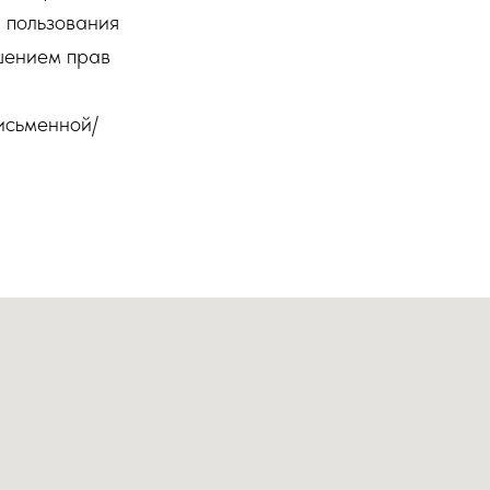
я пользования
ушением прав
письменной/