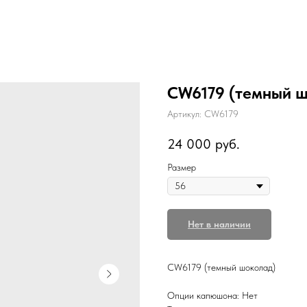
CW6179 (темный ш
Артикул:
CW6179
24 000
руб.
Размер
Нет в наличии
CW6179 (темный шоколад)
Опции капюшона: Нет