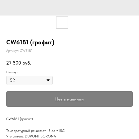
CW6181 (графит)
Артикул:
CW6181
27 800
руб.
Размер
Нет в наличии
CW6181 (графит)
Температурный режим: от -5 до +15С
Утеплитель: DUPONT SORONA