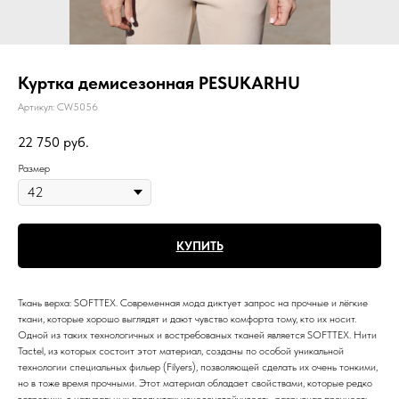
Куртка демисезонная PESUKARHU
Артикул:
CW5056
22 750
руб.
Размер
КУПИТЬ
Ткань верха: SOFTTEX. Современная мода диктует запрос на прочные и лёгкие
ткани, которые хорошо выглядят и дают чувство комфорта тому, кто их носит.
Одной из таких технологичных и востребованых тканей является SOFTTEX. Нити
Tactel, из которых состоит этот материал, созданы по особой уникальной
технологии специальных фильер (Filyers), позволяющей сделать их очень тонкими,
но в тоже время прочными. Этот материал обладает свойствами, которые редко
встретишь в натуральных продуктах: износоустойчивость, разрывная прочность,