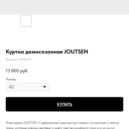
Куртка демисезонная JOUTSEN
Артикул:
CW6070
13 800
руб.
Размер
КУПИТЬ
Ткань верха: SOFTTEX. Современная мода диктует запрос на прочные и лёгкие
ткани, которые хорошо выглядят и дают чувство комфорта тому, кто их носит.