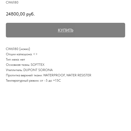
CW6180
24800,00
руб.
КУПИТЬ
CW6180 (мокко)
Опции капюшона: <>
Тип меха: нет
Основная ткань: SOFTTEX
Утеплитель: DUPONT SORONA
Пропитка верхней ткани: WATERPROOF, WATER RESISTER
Температурный режим: от -5 до +15С