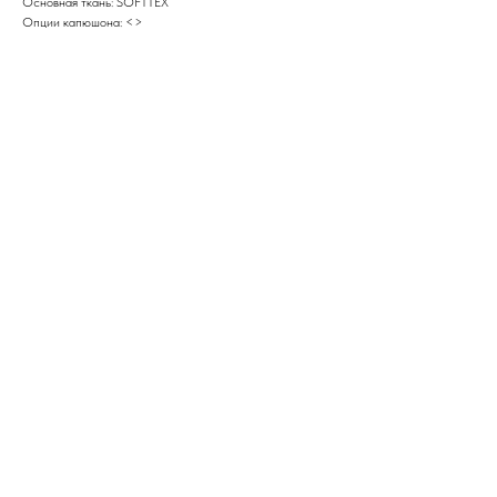
Основная ткань: SOFTTEX
Опции капюшона: <>