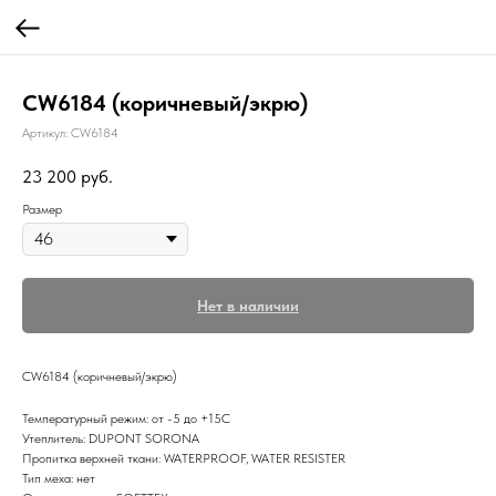
CW6184 (коричневый/экрю)
Артикул:
CW6184
23 200
руб.
Размер
Нет в наличии
CW6184 (коричневый/экрю)
Температурный режим: от -5 до +15С
Утеплитель: DUPONT SORONA
Пропитка верхней ткани: WATERPROOF, WATER RESISTER
Тип меха: нет