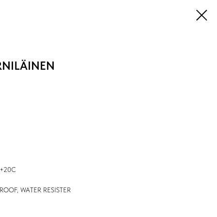
RNILÄINEN
 +20С
PROOF, WATER RESISTER