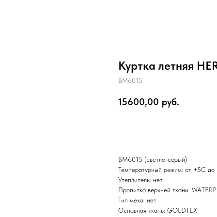
Куртка летняя HE
BM6015
15600,00
руб.
КУПИТЬ
BM6015 (светло-серый)
Температурный режим: от +5С до
Утеплитель: нет
Пропитка верхней ткани: WATER
Тип меха: нет
Основная ткань: GOLDTEX