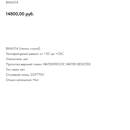
BM6014
14800,00
руб.
КУПИТЬ
BM6014 (темно-синий)
Температурный режим: от +5С до +20С
Утеплитель: нет
Пропитка верхней ткани: WATERPROOF, WATER RESISTER
Тип меха: нет
Основная ткань: SOFTTEX
Опции капюшона: Нет