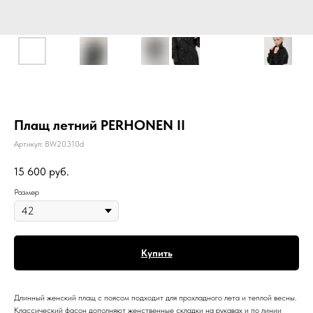
Плащ летний PERHONEN II
Артикул:
BW20310d
15 600
руб.
Размер
Купить
Длинный женский плащ с поясом подходит для прохладного лета и теплой весны.
Классический фасон дополняют женственные складки на рукавах и по линии