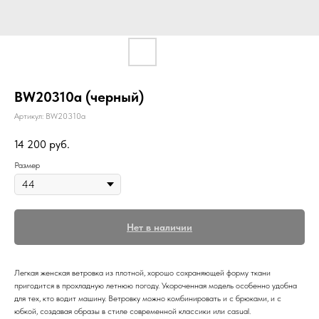
BW20310a (черный)
Артикул:
BW20310a
14 200
руб.
Размер
Нет в наличии
Легкая женская ветровка из плотной, хорошо сохраняющей форму ткани
пригодится в прохладную летнюю погоду. Укороченная модель особенно удобна
для тех, кто водит машину. Ветровку можно комбинировать и с брюками, и с
юбкой, создавая образы в стиле современной классики или casual.