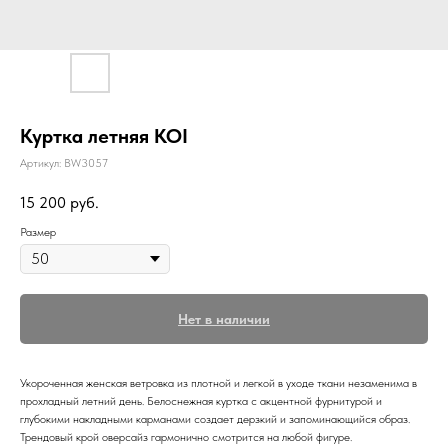
Куртка летняя KOI
Артикул:
BW3057
15 200
руб.
Размер
Нет в наличии
Укороченная женская ветровка из плотной и легкой в уходе ткани незаменима в
прохладный летний день. Белоснежная куртка с акцентной фурнитурой и
глубокими накладными карманами создает дерзкий и запоминающийся образ.
Трендовый крой оверсайз гармонично смотрится на любой фигуре.