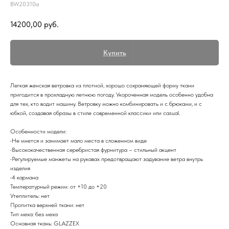
BW20310a
14200,00
руб.
Купить
Легкая женская ветровка из плотной, хорошо сохраняющей форму ткани
пригодится в прохладную летнюю погоду. Укороченная модель особенно удобна
для тех, кто водит машину. Ветровку можно комбинировать и с брюками, и с
юбкой, создавая образы в стиле современной классики или casual.
Особенности модели:
•Не мнется и занимает мало места в сложенном виде
•Высококачественная серебристая фурнитура – стильный акцент
•Регулируемые манжеты на рукавах предотвращают задувание ветра внутрь
изделия
•4 кармана
Температурный режим: от +10 до +20
Утеплитель: нет
Пропитка верхней ткани: нет
Тип меха: без меха
Основная ткань: GLAZZEX