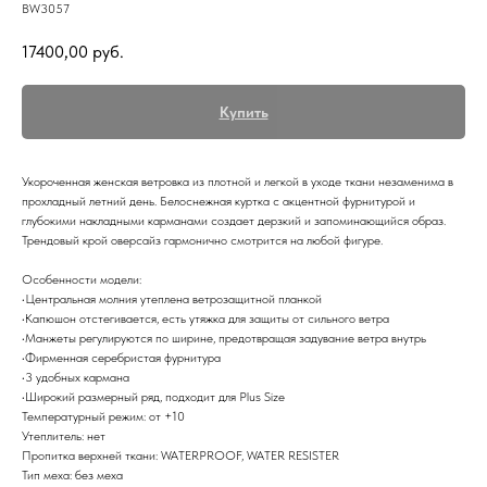
BW3057
17400,00
руб.
Купить
Укороченная женская ветровка из плотной и легкой в уходе ткани незаменима в
прохладный летний день. Белоснежная куртка с акцентной фурнитурой и
глубокими накладными карманами создает дерзкий и запоминающийся образ.
Трендовый крой оверсайз гармонично смотрится на любой фигуре.
Особенности модели:
•Центральная молния утеплена ветрозащитной планкой
•Капюшон отстегивается, есть утяжка для защиты от сильного ветра
•Манжеты регулируются по ширине, предотвращая задувание ветра внутрь
•Фирменная серебристая фурнитура
•3 удобных кармана
•Широкий размерный ряд, подходит для Plus Size
Температурный режим: от +10
Утеплитель: нет
Пропитка верхней ткани: WATERPROOF, WATER RESISTER
Тип меха: без меха