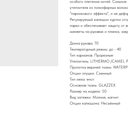
особого плетения нитей. Сильное 
утеплителя из полиэфирных волоко
"парникового эффекта", и не дефо
Регулируемый капюшон куртки ото
парки и обеспечивает защиту от в
манжеты на рукавах и планка, за
Длина рукава: 70
Температурный режим: до - 40
Тип карманов: Прорезные
Утеплитель: LITHERMO /CAMEL
Пропитка верхней ткани: WATE
Опции опушки: Съемный
Тип меха: енот
Основная ткань: GLAZZEX
Размер на модели: 50
Вид затежки: Молния, магнит
Опции капюшона: Несъёмный