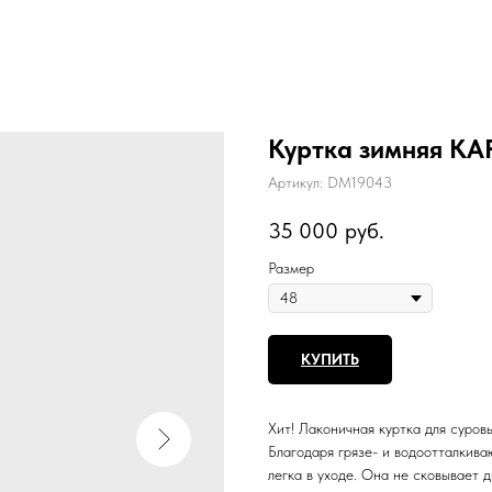
Куртка зимняя K
Артикул:
DM19043
35 000
руб.
Размер
КУПИТЬ
Хит! Лаконичная куртка для суров
Благодаря грязе- и водоотталкив
легка в уходе. Она не сковывает 