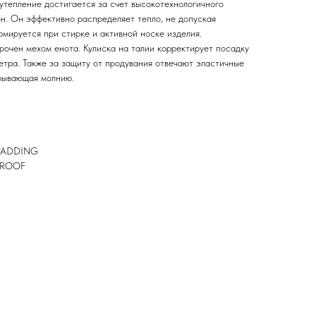
утепление достигается за счет высокотехнологичного
н. Он эффективно распределяет тепло, не допуская
рмируется при стирке и активной носке изделия.
рочен мехом енота. Кулиска на талии корректирует посадку
етра. Также за защиту от продувания отвечают эластичные
крывающая молнию.
 PADDING
RPROOF