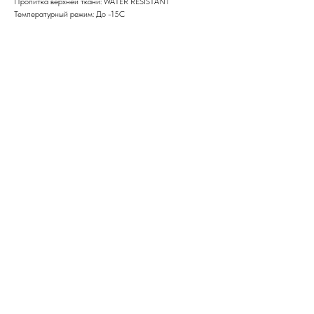
Пропитка верхней ткани: WATER RESISTANT
Температурный режим: До -15С