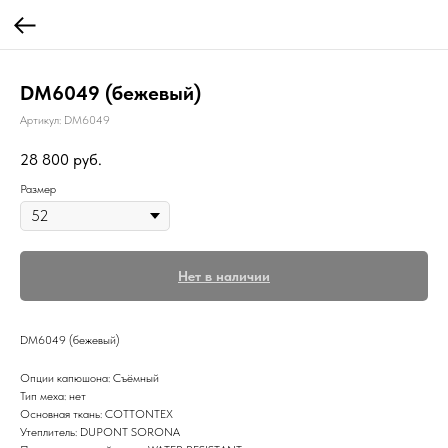
DM6049 (бежевый)
Артикул:
DM6049
28 800
руб.
Размер
Нет в наличии
DM6049 (бежевый)
Опции капюшона: Съёмный
Тип меха: нет
Основная ткань: COTTONTEX
Утеплитель: DUPONT SORONA