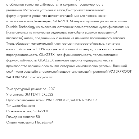
стабильное тепло, не слёживается и сохраняет равномерность
утепления. Материал устойчив к влаге, быстро восстанавливает
форму и прост в уходе, что делает его удобным для повседневно-
го использования.Ткань верха: GLAZZEX. Материал произведён по технологии
Durable Technology из высоко качественных полиэстеровых мультифиламентных
(изготовленых из множества отдельных тончайших волокон повышенной
плотности) нитей, соединённых с нитями из длинного полиамидного волокна.
Ткань обладает максимальной плотностью и износостойкостью, при этом
влагостойкостью и 100% процентной защитой от ветра, а также сохраняет
паропроницаемость. GLAZZEX -это функциональность, теплоизоляция и
формоустойчивость. GLAZZEX занимает одно из лидирующих мест в
производстве верхней одежды для северных климатических условий. Внешний
слой ткани защищён специальной водоотталкивающей пропиткой WATERPRООF
WATERRESISTER на водной ос
Температурный режим: до -20С
Утеплитель: 3M FEATHERLESS
Пропитка верхней ткани: WATERPROOF, WATER RESISTER
Тип меха: без меха
Основная ткань: GLAZZEX
Размер на модели: 50
Опции капюшона: Несъёмный