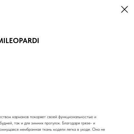
UMILEOPARDI
жеством карманов покоряет своей функциональностью и
удней, так и для зимних прогулок. Благодаря грязе- и
омнущаяся мембранная ткань модели легка в уходе. Она не