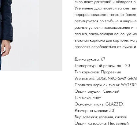
сковывает движений и обладает в
Утепление достигается за счет вы
перераспределяет тепло от более
регулируется по глубине и ширине
разные условия использования и 
планка, закрывающая основную м
включая кармана для карточек на
позволяя освободиться от сумок и
Длина рукава: 67
Температурный режим: до - 20
Тип карманов: Прорезные
Утеплитель: SUGENRO-SMX GR
Пропитка верхней ткани: WATE
Опции опушки: Съемный
Тип меха: енот
Основная ткань: GLAZZEX
Размер на модели: 50
Вид затежки: Молния, кнопки
Опции капюшона: Несъёмный