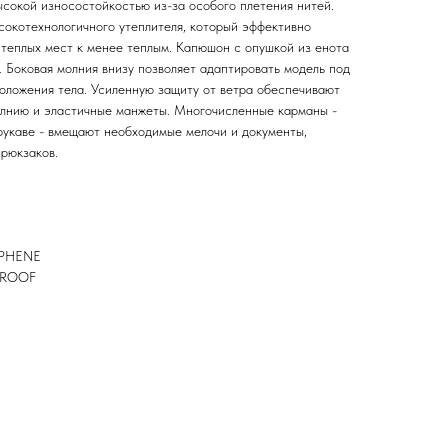
ысокой износостойкостью из-за особого плетения нитей.
сокотехнологичного утеплителя, который эффективно
 теплых мест к менее теплым. Капюшон с опушкой из енота
. Боковая молния внизу позволяет адаптировать модель под
положения тела. Усиленную защиту от ветра обеспечивают
олнию и эластичные манжеты. Многочисленные карманы -
 рукаве - вмещают необходимые мелочи и документы,
 рюкзаков.
APHENE
RPROOF