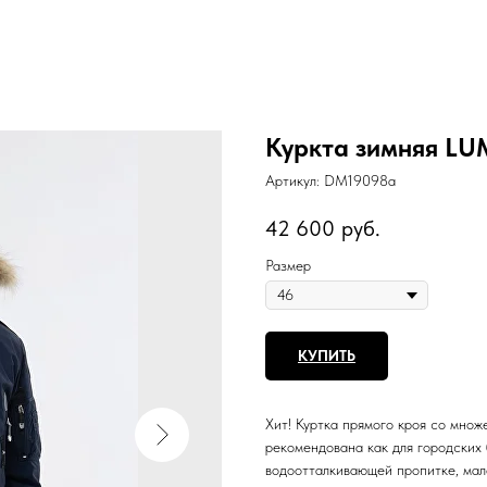
Куркта зимняя L
Артикул:
DM19098a
42 600
руб.
Размер
КУПИТЬ
Хит! Куртка прямого кроя со мно
рекомендована как для городских б
водоотталкивающей пропитке, мал