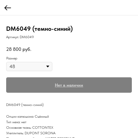
DM6049 (темно-синий)
Артикул:
DM6049
28 800
руб.
Размер
Нет в наличии
DM6049 (темно-синий)
Опции капюшона: Съёмный
Тип меха: нет
Основная ткань: COTTONTEX
Утеплитель: DUPONT SORONA