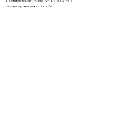
Пропитка верхней ткани: WATER RESISTANT
Температурный режим: До -15С