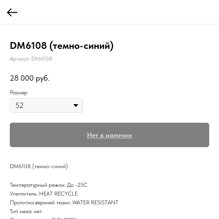
DM6108 (темно-синий)
Артикул:
DM6108
28 000
руб.
Размер
Нет в наличии
DM6108 (темно-синий)
Температурный режим: До -25С
Утеплитель: HEAT RECYCLE
Пропитка верхней ткани: WATER RESISTANT
Тип меха: нет