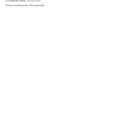
Основная ткань: GOLDTEX
Опции капюшона: Несъёмный