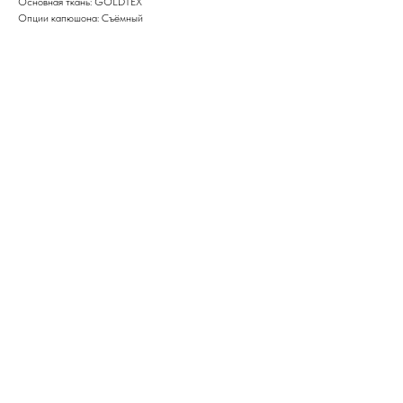
Основная ткань: GOLDTEX
Опции капюшона: Съёмный