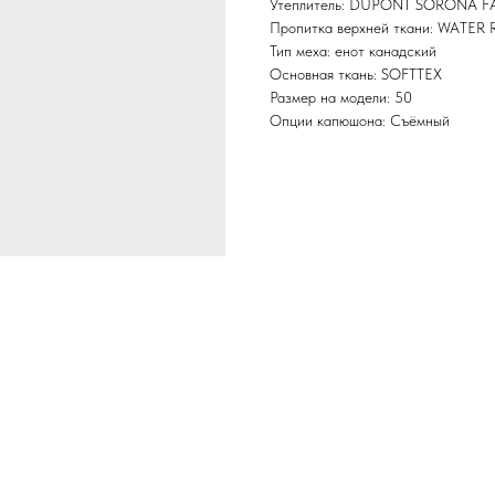
Утеплитель: DUPONT SORONA 
Пропитка верхней ткани: WATER
Тип меха: енот канадский
Основная ткань: SOFTTEX
Размер на модели: 50
Опции капюшона: Съёмный