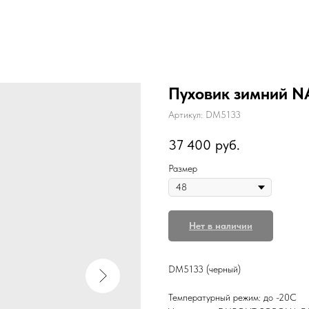
Пуховик зимний 
Артикул:
DM5133
37 400
руб.
Размер
Нет в наличии
DM5133 (черный)
Температурный режим: до -20С