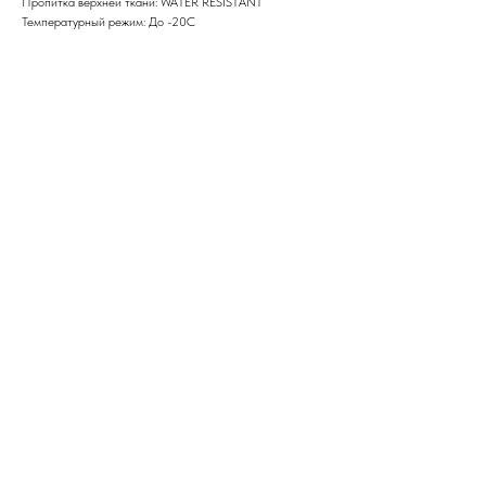
Пропитка верхней ткани: WATER RESISTANT
Температурный режим: До -20С