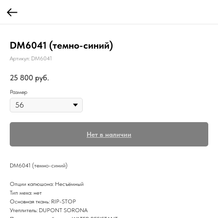
DM6041 (темно-синий)
Артикул:
DM6041
25 800
руб.
Размер
Нет в наличии
DM6041 (темно-синий)
Опции капюшона: Несъёмный
Тип меха: нет
Основная ткань: RIP-STOP
Утеплитель: DUPONT SORONA