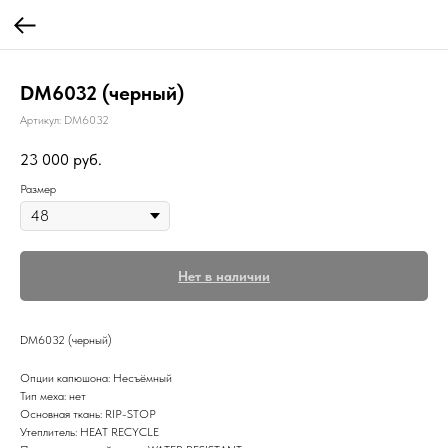
DM6032 (черный)
Артикул:
DM6032
23 000
руб.
Размер
Нет в наличии
DM6032 (черный)
Опции капюшона: Несъёмный
Тип меха: нет
Основная ткань: RIP-STOP
Утеплитель: HEAT RECYCLE