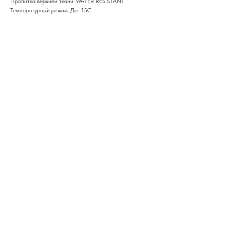
Пропитка верхней ткани: WATER RESISTANT
Температурный режим: До -15С