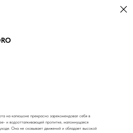
ORO
нота на капюшоне прекрасно зарекомендовал себя в
язе- и водоотталкивающей пропитке, маломнущаяся
 уходе. Она не сковывает движений и обладает высокой