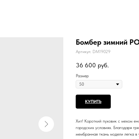
Бомбер зимний P
Артикул:
DM19029
36 600
руб.
Размер
КУПИТЬ
Хит! Короткий пуховик с мехом е
городских условиях. Благодаря гр
мембранная ткань модели легка в