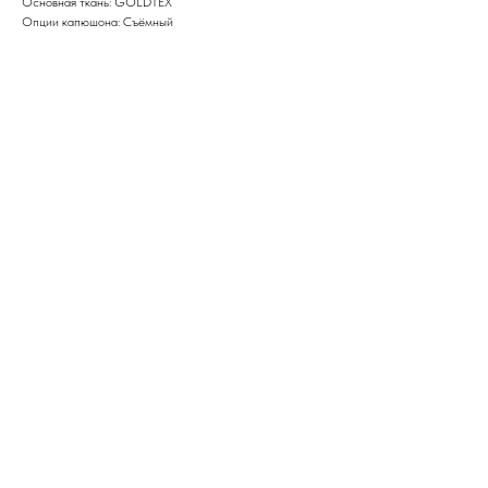
Основная ткань: GOLDTEX
Опции капюшона: Съёмный