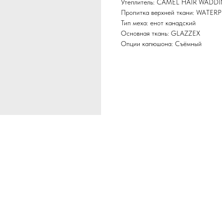
Утеплитель: CAMEL HAIR WADD
Пропитка верхней ткани: WATER
Тип меха: енот канадский
Основная ткань: GLAZZEX
Опции капюшона: Съёмный