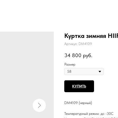
Куртка зимняя HII
Артикул:
DM4109
34 800
руб.
Размер
КУПИТЬ
DM4109 (черный)
Температурный режим: до -30С