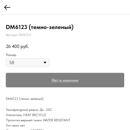
DM6123 (темно-зеленый)
Артикул:
DM6123
26 400
руб.
Размер
Нет в наличии
DM6123 (темно-зеленый)
Температурный режим: До -20С
Утеплитель: HEAT RECYCLE
Пропитка верхней ткани: WATER RESISTANT
Тип меха: нет