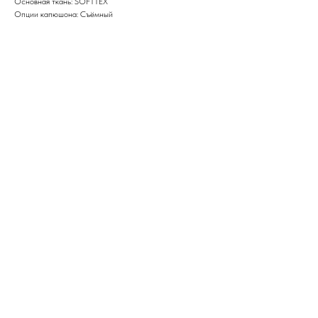
Основная ткань: SOFTTEX
Опции капюшона: Съёмный