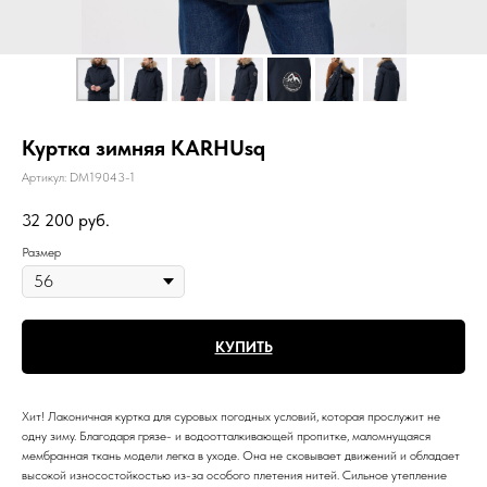
Куртка зимняя KARHUsq
Артикул:
DM19043-1
32 200
руб.
Размер
КУПИТЬ
Хит! Лаконичная куртка для суровых погодных условий, которая прослужит не
одну зиму. Благодаря грязе- и водоотталкивающей пропитке, маломнущаяся
мембранная ткань модели легка в уходе. Она не сковывает движений и обладает
высокой износостойкостью из-за особого плетения нитей. Сильное утепление