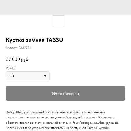
Куртка зимняя TASSU
Артикул:
DM2221
37 000
руб.
Размер
Нет в наличии
Выбор Фёдора Конюхова! В этой супер-тёплой модели знаменитый
путешественник совершил экспедиции в Арктику и Антарктику. Утепление
обеспечивается за счет уникальной системы Four Packages, комбинирующей
нескольких типов утеплителей: пластовый и распушной. Используемые