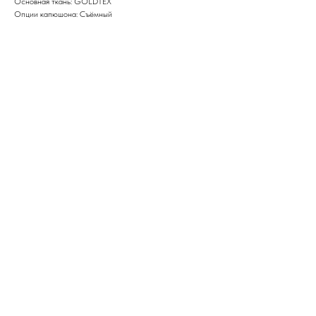
Основная ткань: GOLDTEX
Опции капюшона: Съёмный