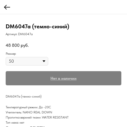
DM6047a (темно-синий)
Артикул:
DM6047a
48 800
руб.
Размер
Нет в наличии
DM6047a (темно-синий)
Температурный режим: До -20С
Утеплитель: NANO REAL DOWN
Пропитка верхней ткани: WATER RESISTANT
Тип меха: нет