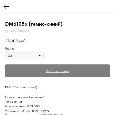
DM6108a (темно-синий)
Артикул:
DM6108a
28 000
руб.
Размер
Нет в наличии
DM6108a (темно-синий)
Опции капюшона: Несъёмный
Тип меха: нет
Основная ткань: GOLDTEX
Утеплитель: GOOSE REAL DOWN