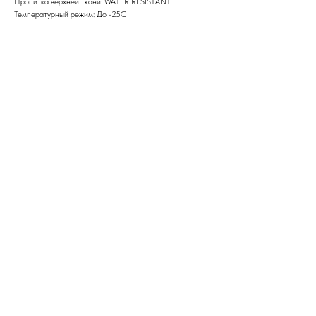
Пропитка верхней ткани: WATER RESISTANT
Температурный режим: До -25С