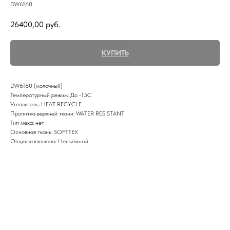
DW6160
26400,00
руб.
КУПИТЬ
DW6160 (молочный)
Температурный режим: До -15С
Утеплитель: HEAT RECYCLE
Пропитка верхней ткани: WATER RESISTANT
Тип меха: нет
Основная ткань: SOFTTEX
Опции капюшона: Несъёмный