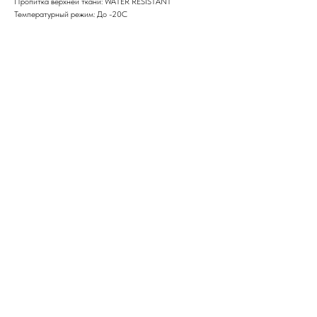
Пропитка верхней ткани: WATER RESISTANT
Температурный режим: До -20С