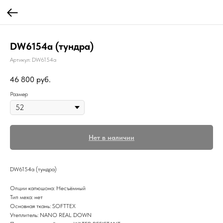
DW6154a (тундра)
Артикул:
DW6154a
46 800
руб.
Размер
Нет в наличии
DW6154a (тундра)
Опции капюшона: Несъёмный
Тип меха: нет
Основная ткань: SOFTTEX
Утеплитель: NANO REAL DOWN