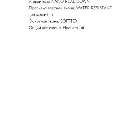
Утеплитель: NANO REAL DOWN
Пропитка верхней ткани: WATER RESISTANT
Тип меха: нет
Основная ткань: SOFTTEX
Опции капюшона: Несъёмный