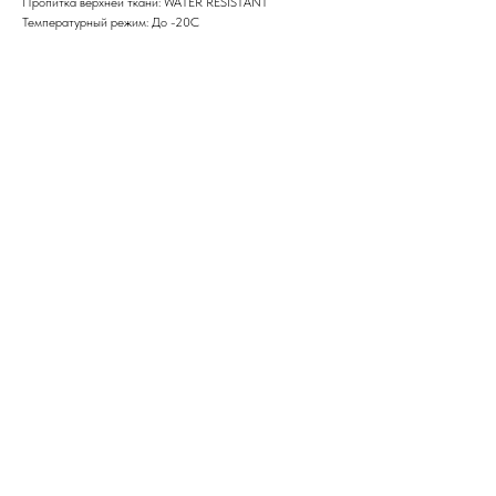
Пропитка верхней ткани: WATER RESISTANT
Температурный режим: До -20С