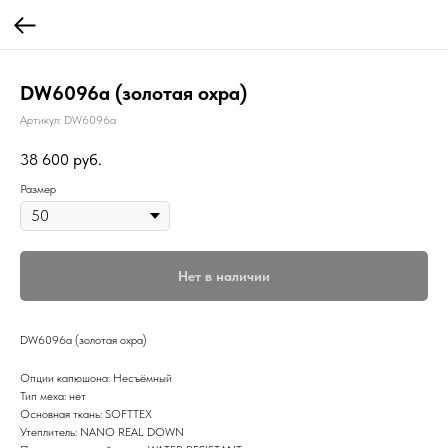
DW6096a (золотая охра)
Артикул:
DW6096a
38 600
руб.
Размер
Нет в наличии
DW6096a (золотая охра)
Опции капюшона: Несъёмный
Тип меха: нет
Основная ткань: SOFTTEX
Утеплитель: NANO REAL DOWN