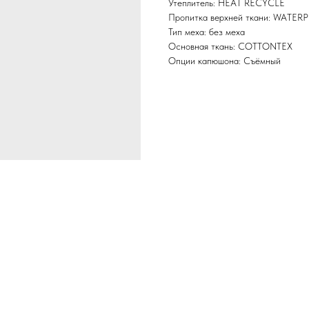
Утеплитель: HEAT RECYCLE
Пропитка верхней ткани: WATER
Тип меха: без меха
Основная ткань: COTTONTEX
Опции капюшона: Съёмный