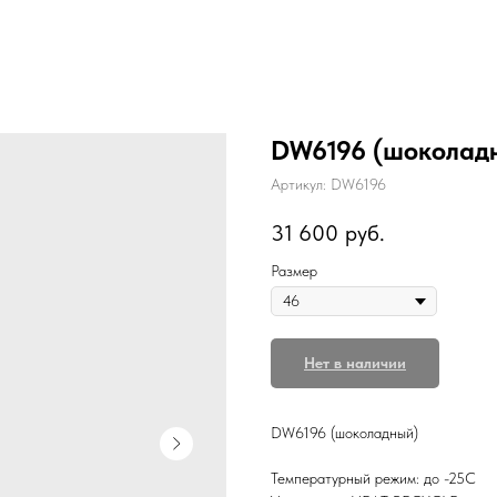
DW6196 (шоколад
Артикул:
DW6196
31 600
руб.
Размер
Нет в наличии
DW6196 (шоколадный)
Температурный режим: до -25C