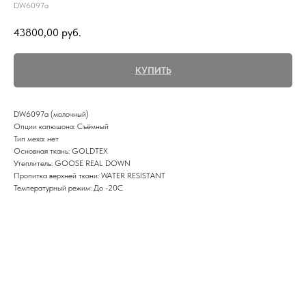
DW6097a
43800,00
руб.
КУПИТЬ
DW6097a (молочный)
Опции капюшона: Съёмный
Тип меха: нет
Основная ткань: GOLDTEX
Утеплитель: GOOSE REAL DOWN
Пропитка верхней ткани: WATER RESISTANT
Температурный режим: До -20С