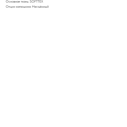
Основная ткань: SOFTTEX
Опции капюшона: Несъёмный