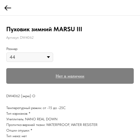
Пуховик зимний MARSU III
Артикул:
DW4062
Размер
Нет в наличии
DW4062 (экрю) О
Температурный режим: от -15 до -25С
Тип карманов: *
Утеплитель: NANO REAL DOWN
Пропитка верхней ткани: WATERPROOF, WATER RESISTER
Опции опушки: *
Тип меха: нет