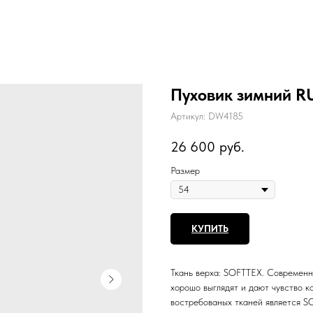
Пуховик зимний 
Артикул:
DW4185
26 600
руб.
Размер
КУПИТЬ
Ткань верха: SOFTTEX. Современна
хорошо выглядят и дают чувство к
востребованых тканей является SO