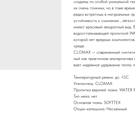
созданы по особой уникальной тех
их очень тонкими, но в тоже врем
редко встретишь в натуральных пр
устойчивость к сминанию , лёгко
имеют красивый аккуратный вид. 
водоотталкивающей пропиткой W
которой нет вредных компонентов
среде.
CLOMAX — современный синтетиче
ный как практичная альтернатива 
вает надёжное удержание тепла, л
Температурный режим: до -15С
Утеплитель: CLOMAX
Пропитка верхней ткани: WATER
Тип меха: нет
Основная ткань: SOFTTEX
Опции капюшона: Несъёмный