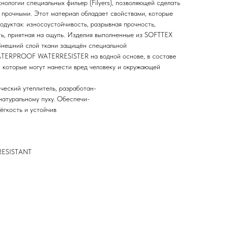
нологии специальных фильер (Filyers), позволяющей сделать
я прочными. Этот материал обладает свойствами, которые
одуктах: износоустойчивость, разрывная прочность,
сть, приятная на ощупь. Изделия выполненные из SOFTTEX
Внешний слой ткани защищён специальной
ATERPRООF WATERRESISTER на водной основе, в составе
, которые могут нанести вред человеку и окружающей
ский утеплитель, разработан-
натуральному пуху. Обеспечи-
ёгкость и устойчив
 RESISTANT