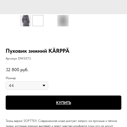
Пуховик зимний KÄRPPÄ
Артикул:
DW5073
32 800
руб.
Размер
КУПИТЬ
Ткань верха: SOFTTEX. Современная мода диктует запрос на прочные и лёгкие
ткани, которые хорошо выглядят и дают чувство комфорта тому, кто их носит.