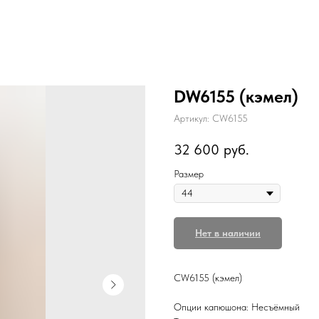
DW6155 (кэмел)
Артикул:
CW6155
32 600
руб.
Размер
Нет в наличии
CW6155 (кэмел)
Опции капюшона: Несъёмный